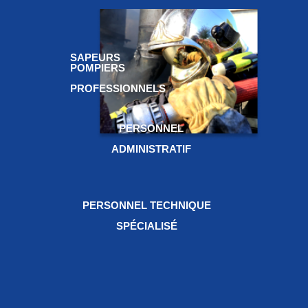
Edition
DDSIS 8
2024
spéciale
avril 2024
VOIR
Futox
VOIR
SAPEURS
VOIR
POMPIERS
PROFESSIONNELS
PERSONNEL
ADMINISTRATIF
PERSONNEL TECHNIQUE
SPÉCIALISÉ